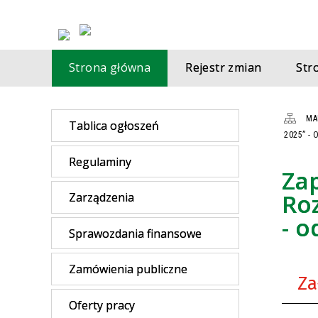
Strona główna
Rejestr zmian
St
MA
Tablica ogłoszeń
2025” -
Regulaminy
Za
Roz
Zarządzenia
- o
Sprawozdania finansowe
Zamówienia publiczne
Za
Oferty pracy